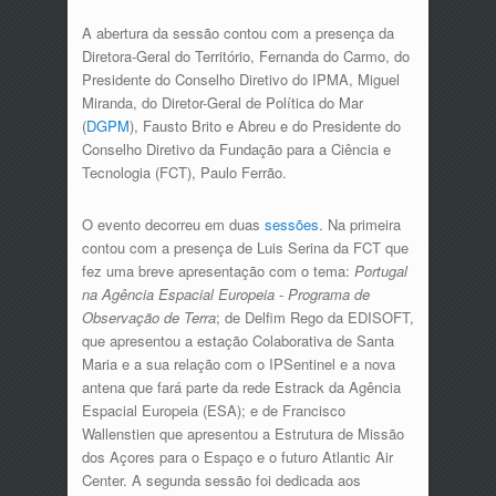
A abertura da sessão contou com a presença da
Diretora-Geral do Território, Fernanda do Carmo, do
Presidente do Conselho Diretivo do IPMA, Miguel
Miranda, do Diretor-Geral de Política do Mar
(
DGPM
), Fausto Brito e Abreu e do Presidente do
Conselho Diretivo da Fundação para a Ciência e
Tecnologia (FCT), Paulo Ferrão.
O evento decorreu em duas
sessões
. Na primeira
contou com a presença de Luis Serina da FCT que
fez uma breve apresentação com o tema:
Portugal
na Agência Espacial Europeia - Programa de
Observação de Terra
; de Delfim Rego da EDISOFT,
que apresentou a estação Colaborativa de Santa
Maria e a sua relação com o IPSentinel e a nova
antena que fará parte da rede Estrack da Agência
Espacial Europeia (ESA); e de Francisco
Wallenstien que apresentou a Estrutura de Missão
dos Açores para o Espaço e o futuro Atlantic Air
Center. A segunda sessão foi dedicada aos