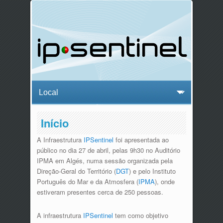
Início
A Infraestrutura
IPSentinel
foi apresentada ao
público no dia 27 de abril, pelas 9h30 no Auditório
IPMA em Algés, numa sessão organizada pela
Direção-Geral do Território (
DGT
) e pelo Instituto
Português do Mar e da Atmosfera (
IPMA
), onde
estiveram presentes cerca de 250 pessoas.
A infraestrutura
IPSentinel
tem como objetivo