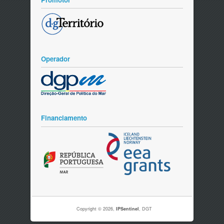
Operador
Financiamento
Copyright © 2026,
IPSentinel
, DGT